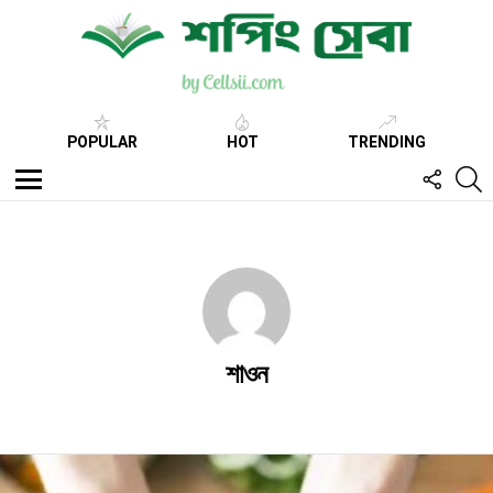
POPULAR
HOT
TRENDING
FOLL
S
US
Menu
শাওন
Latest