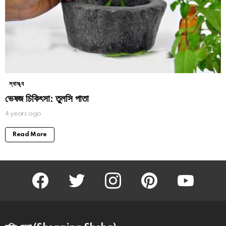
স্বাস্থ্য
ভেষজ চিকিৎসা: তুলসি পাতা
4 years ago
Read More
facebook
twitter
instagram
pinterest
youtube