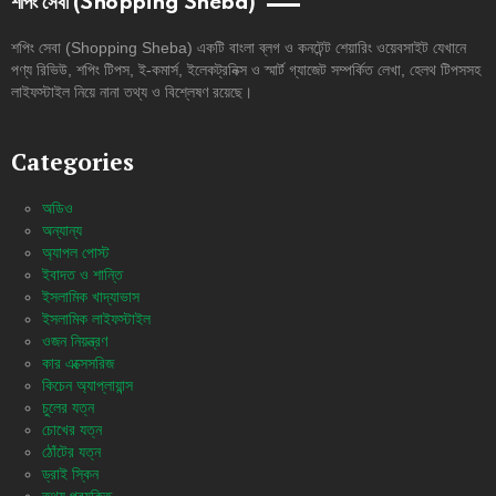
শপিং সেবা (Shopping Sheba)
শপিং সেবা (Shopping Sheba) একটি বাংলা ব্লগ ও কনটেন্ট শেয়ারিং ওয়েবসাইট যেখানে
পণ্য রিভিউ, শপিং টিপস, ই-কমার্স, ইলেকট্রনিক্স ও স্মার্ট গ্যাজেট সম্পর্কিত লেখা, হেলথ টিপসসহ
লাইফস্টাইল নিয়ে নানা তথ্য ও বিশ্লেষণ রয়েছে।
Categories
অডিও
অন্যান্য
অ্যাপল পোস্ট
ইবাদত ও শান্তি
ইসলামিক খাদ্যাভাস
ইসলামিক লাইফস্টাইল
ওজন নিয়ন্ত্রণ
কার এক্সেসরিজ
কিচেন অ্যাপ্লায়ান্স
চুলের যত্ন
চোখের যত্ন
ঠোঁটের যত্ন
ড্রাই স্কিন