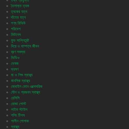
তথ্য প্রযুক্তি
তৈলাক্ত ত্বক
ত্বকের যত্ন
দাঁতের যত্ন
পণ্য রিভিউ
পরিবেশ
ফিটনেস
ফুড সাপ্লিমেন্ট
বিয়ে ও দাম্পত্য জীবন
ব্রণ সমস্যা
ভিডিও
ভেষজ
ভ্রমণ
মা ও শিশু স্বাস্থ্য
মানসিক স্বাস্থ্য
মোবাইল ফোন এক্সেসরিজ
যৌন ও প্রজনন স্বাস্থ্য
রেসিপি
রোজা পোস্ট
লাইফ স্টাইল
শপিং টিপস
শালীন পোশাক
স্বাস্থ্য