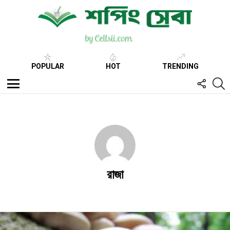
POPULAR
HOT
TRENDING
FOLL
S
US
Menu
রাজা
Latest