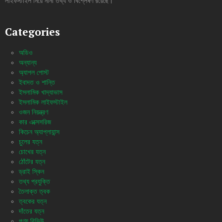
লাইফস্টাইল নিয়ে নানা তথ্য ও বিশ্লেষণ রয়েছে।
Categories
অডিও
অন্যান্য
অ্যাপল পোস্ট
ইবাদত ও শান্তি
ইসলামিক খাদ্যাভাস
ইসলামিক লাইফস্টাইল
ওজন নিয়ন্ত্রণ
কার এক্সেসরিজ
কিচেন অ্যাপ্লায়ান্স
চুলের যত্ন
চোখের যত্ন
ঠোঁটের যত্ন
ড্রাই স্কিন
তথ্য প্রযুক্তি
তৈলাক্ত ত্বক
ত্বকের যত্ন
দাঁতের যত্ন
পণ্য রিভিউ