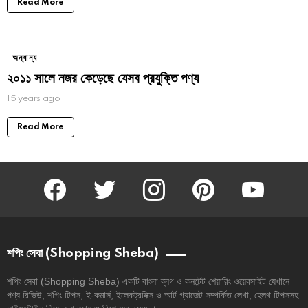
Read More
অন্যান্য
২০১১ সালে নজর কেড়েছে যেসব প্রযু্ক্তি পণ্য
15 years ago
Read More
facebook
twitter
instagram
pinterest
youtube
শপিং সেবা (Shopping Sheba)
শপিং সেবা (Shopping Sheba) একটি বাংলা ব্লগ ও কনটেন্ট শেয়ারিং ওয়েবসাইট যেখানে
পণ্য রিভিউ, শপিং টিপস, ই-কমার্স, ইলেকট্রনিক্স ও স্মার্ট গ্যাজেট সম্পর্কিত লেখা, হেলথ টিপসসহ