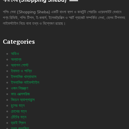
শপিং সেবা (Shopping Sheba)
শপিং সেবা (Shopping Sheba) একটি বাংলা ব্লগ ও কনটেন্ট শেয়ারিং ওয়েবসাইট যেখানে
পণ্য রিভিউ, শপিং টিপস, ই-কমার্স, ইলেকট্রনিক্স ও স্মার্ট গ্যাজেট সম্পর্কিত লেখা, হেলথ টিপসসহ
লাইফস্টাইল নিয়ে নানা তথ্য ও বিশ্লেষণ রয়েছে।
Categories
অডিও
অন্যান্য
অ্যাপল পোস্ট
ইবাদত ও শান্তি
ইসলামিক খাদ্যাভাস
ইসলামিক লাইফস্টাইল
ওজন নিয়ন্ত্রণ
কার এক্সেসরিজ
কিচেন অ্যাপ্লায়ান্স
চুলের যত্ন
চোখের যত্ন
ঠোঁটের যত্ন
ড্রাই স্কিন
তথ্য প্রযুক্তি