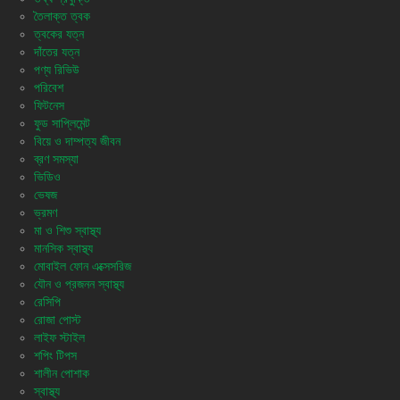
তৈলাক্ত ত্বক
ত্বকের যত্ন
দাঁতের যত্ন
পণ্য রিভিউ
পরিবেশ
ফিটনেস
ফুড সাপ্লিমেন্ট
বিয়ে ও দাম্পত্য জীবন
ব্রণ সমস্যা
ভিডিও
ভেষজ
ভ্রমণ
মা ও শিশু স্বাস্থ্য
মানসিক স্বাস্থ্য
মোবাইল ফোন এক্সেসরিজ
যৌন ও প্রজনন স্বাস্থ্য
রেসিপি
রোজা পোস্ট
লাইফ স্টাইল
শপিং টিপস
শালীন পোশাক
স্বাস্থ্য