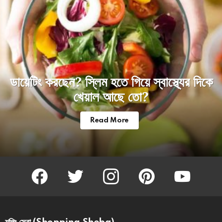
ডায়েটিং করছেন? স্লিম হতে গিয়ে স্বাস্থ্যের দিকে
খেয়াল আছে তো?
Read More
facebook
twitter
instagram
pinterest
youtube