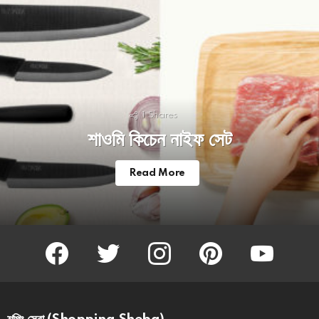
1
Shares
শাওমি কিচেন নাইফ সেট
Read More
facebook
twitter
instagram
pinterest
youtube