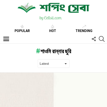
POPULAR
HOT
TRENDING
FOLL
S
US
Menu
শাওমি রান্নার ছুরি
Latest
stories