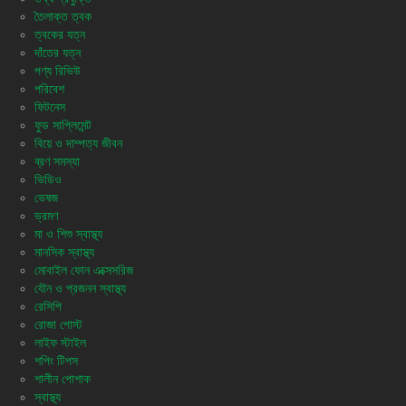
তৈলাক্ত ত্বক
ত্বকের যত্ন
দাঁতের যত্ন
পণ্য রিভিউ
পরিবেশ
ফিটনেস
ফুড সাপ্লিমেন্ট
বিয়ে ও দাম্পত্য জীবন
ব্রণ সমস্যা
ভিডিও
ভেষজ
ভ্রমণ
মা ও শিশু স্বাস্থ্য
মানসিক স্বাস্থ্য
মোবাইল ফোন এক্সেসরিজ
যৌন ও প্রজনন স্বাস্থ্য
রেসিপি
রোজা পোস্ট
লাইফ স্টাইল
শপিং টিপস
শালীন পোশাক
স্বাস্থ্য