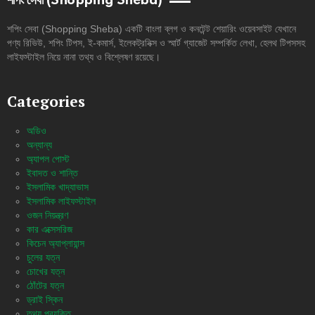
শপিং সেবা (Shopping Sheba)
শপিং সেবা (Shopping Sheba) একটি বাংলা ব্লগ ও কনটেন্ট শেয়ারিং ওয়েবসাইট যেখানে
পণ্য রিভিউ, শপিং টিপস, ই-কমার্স, ইলেকট্রনিক্স ও স্মার্ট গ্যাজেট সম্পর্কিত লেখা, হেলথ টিপসসহ
লাইফস্টাইল নিয়ে নানা তথ্য ও বিশ্লেষণ রয়েছে।
Categories
অডিও
অন্যান্য
অ্যাপল পোস্ট
ইবাদত ও শান্তি
ইসলামিক খাদ্যাভাস
ইসলামিক লাইফস্টাইল
ওজন নিয়ন্ত্রণ
কার এক্সেসরিজ
কিচেন অ্যাপ্লায়ান্স
চুলের যত্ন
চোখের যত্ন
ঠোঁটের যত্ন
ড্রাই স্কিন
তথ্য প্রযুক্তি