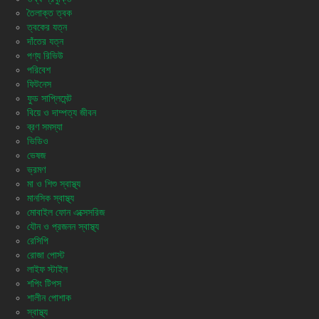
তৈলাক্ত ত্বক
ত্বকের যত্ন
দাঁতের যত্ন
পণ্য রিভিউ
পরিবেশ
ফিটনেস
ফুড সাপ্লিমেন্ট
বিয়ে ও দাম্পত্য জীবন
ব্রণ সমস্যা
ভিডিও
ভেষজ
ভ্রমণ
মা ও শিশু স্বাস্থ্য
মানসিক স্বাস্থ্য
মোবাইল ফোন এক্সেসরিজ
যৌন ও প্রজনন স্বাস্থ্য
রেসিপি
রোজা পোস্ট
লাইফ স্টাইল
শপিং টিপস
শালীন পোশাক
স্বাস্থ্য