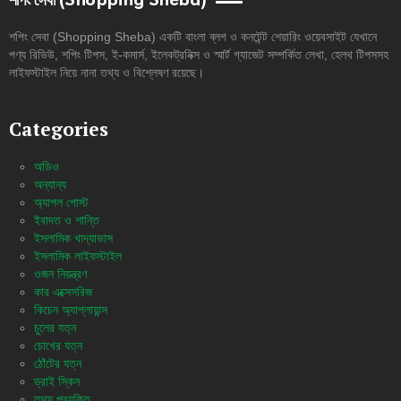
শপিং সেবা (Shopping Sheba)
শপিং সেবা (Shopping Sheba) একটি বাংলা ব্লগ ও কনটেন্ট শেয়ারিং ওয়েবসাইট যেখানে
পণ্য রিভিউ, শপিং টিপস, ই-কমার্স, ইলেকট্রনিক্স ও স্মার্ট গ্যাজেট সম্পর্কিত লেখা, হেলথ টিপসসহ
লাইফস্টাইল নিয়ে নানা তথ্য ও বিশ্লেষণ রয়েছে।
Categories
অডিও
অন্যান্য
অ্যাপল পোস্ট
ইবাদত ও শান্তি
ইসলামিক খাদ্যাভাস
ইসলামিক লাইফস্টাইল
ওজন নিয়ন্ত্রণ
কার এক্সেসরিজ
কিচেন অ্যাপ্লায়ান্স
চুলের যত্ন
চোখের যত্ন
ঠোঁটের যত্ন
ড্রাই স্কিন
তথ্য প্রযুক্তি