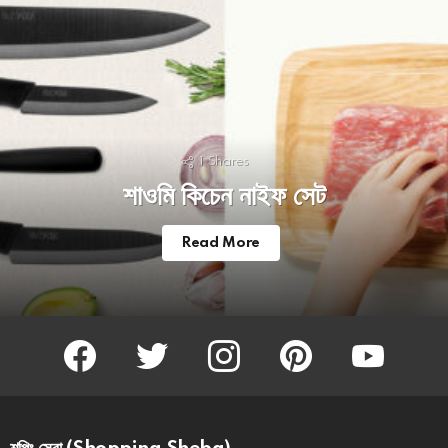
1
Shares
শাওমি কিচেন নাইফ সেট
Read More
facebook
twitter
instagram
pinterest
youtube