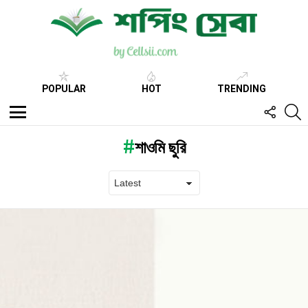
POPULAR
HOT
TRENDING
FOLL
S
US
Menu
শাওমি ছুরি
Latest
stories