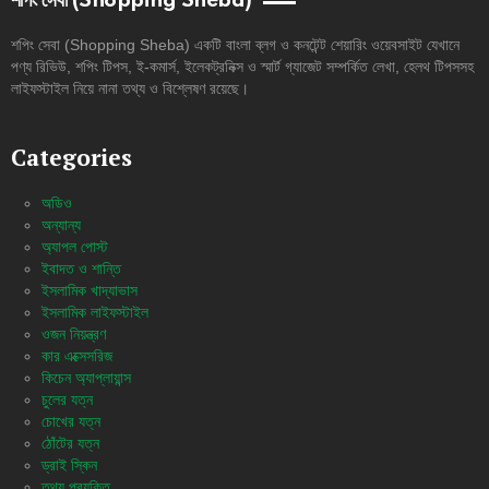
শপিং সেবা (Shopping Sheba)
শপিং সেবা (Shopping Sheba) একটি বাংলা ব্লগ ও কনটেন্ট শেয়ারিং ওয়েবসাইট যেখানে
পণ্য রিভিউ, শপিং টিপস, ই-কমার্স, ইলেকট্রনিক্স ও স্মার্ট গ্যাজেট সম্পর্কিত লেখা, হেলথ টিপসসহ
লাইফস্টাইল নিয়ে নানা তথ্য ও বিশ্লেষণ রয়েছে।
Categories
অডিও
অন্যান্য
অ্যাপল পোস্ট
ইবাদত ও শান্তি
ইসলামিক খাদ্যাভাস
ইসলামিক লাইফস্টাইল
ওজন নিয়ন্ত্রণ
কার এক্সেসরিজ
কিচেন অ্যাপ্লায়ান্স
চুলের যত্ন
চোখের যত্ন
ঠোঁটের যত্ন
ড্রাই স্কিন
তথ্য প্রযুক্তি