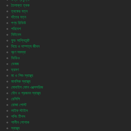
তৈলাক্ত ত্বক
ত্বকের যত্ন
দাঁতের যত্ন
পণ্য রিভিউ
পরিবেশ
ফিটনেস
ফুড সাপ্লিমেন্ট
বিয়ে ও দাম্পত্য জীবন
ব্রণ সমস্যা
ভিডিও
ভেষজ
ভ্রমণ
মা ও শিশু স্বাস্থ্য
মানসিক স্বাস্থ্য
মোবাইল ফোন এক্সেসরিজ
যৌন ও প্রজনন স্বাস্থ্য
রেসিপি
রোজা পোস্ট
লাইফ স্টাইল
শপিং টিপস
শালীন পোশাক
স্বাস্থ্য