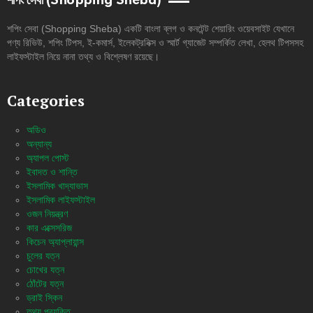
শপিং সেবা (Shopping Sheba)
শপিং সেবা (Shopping Sheba) একটি বাংলা ব্লগ ও কনটেন্ট শেয়ারিং ওয়েবসাইট যেখানে
পণ্য রিভিউ, শপিং টিপস, ই-কমার্স, ইলেকট্রনিক্স ও স্মার্ট গ্যাজেট সম্পর্কিত লেখা, হেলথ টিপসসহ
লাইফস্টাইল নিয়ে নানা তথ্য ও বিশ্লেষণ রয়েছে।
Categories
অডিও
অন্যান্য
অ্যাপল পোস্ট
ইবাদত ও শান্তি
ইসলামিক খাদ্যাভাস
ইসলামিক লাইফস্টাইল
ওজন নিয়ন্ত্রণ
কার এক্সেসরিজ
কিচেন অ্যাপ্লায়ান্স
চুলের যত্ন
চোখের যত্ন
ঠোঁটের যত্ন
ড্রাই স্কিন
তথ্য প্রযুক্তি