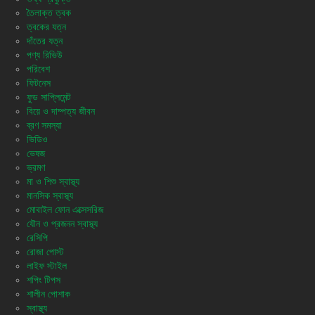
তৈলাক্ত ত্বক
ত্বকের যত্ন
দাঁতের যত্ন
পণ্য রিভিউ
পরিবেশ
ফিটনেস
ফুড সাপ্লিমেন্ট
বিয়ে ও দাম্পত্য জীবন
ব্রণ সমস্যা
ভিডিও
ভেষজ
ভ্রমণ
মা ও শিশু স্বাস্থ্য
মানসিক স্বাস্থ্য
মোবাইল ফোন এক্সেসরিজ
যৌন ও প্রজনন স্বাস্থ্য
রেসিপি
রোজা পোস্ট
লাইফ স্টাইল
শপিং টিপস
শালীন পোশাক
স্বাস্থ্য