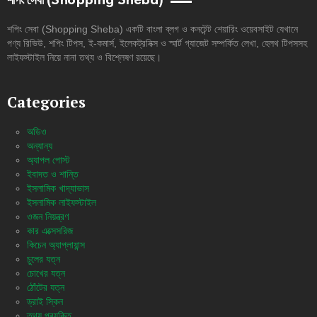
শপিং সেবা (Shopping Sheba)
শপিং সেবা (Shopping Sheba) একটি বাংলা ব্লগ ও কনটেন্ট শেয়ারিং ওয়েবসাইট যেখানে
পণ্য রিভিউ, শপিং টিপস, ই-কমার্স, ইলেকট্রনিক্স ও স্মার্ট গ্যাজেট সম্পর্কিত লেখা, হেলথ টিপসসহ
লাইফস্টাইল নিয়ে নানা তথ্য ও বিশ্লেষণ রয়েছে।
Categories
অডিও
অন্যান্য
অ্যাপল পোস্ট
ইবাদত ও শান্তি
ইসলামিক খাদ্যাভাস
ইসলামিক লাইফস্টাইল
ওজন নিয়ন্ত্রণ
কার এক্সেসরিজ
কিচেন অ্যাপ্লায়ান্স
চুলের যত্ন
চোখের যত্ন
ঠোঁটের যত্ন
ড্রাই স্কিন
তথ্য প্রযুক্তি