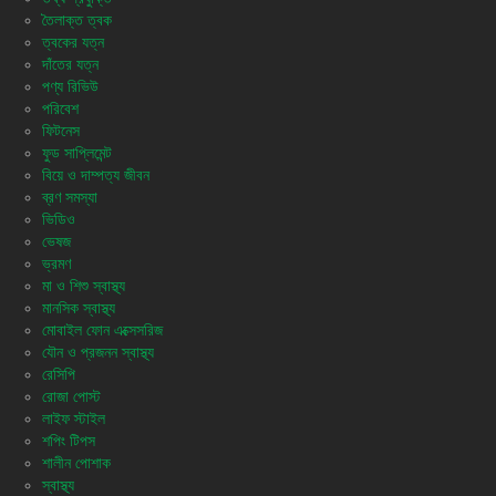
তৈলাক্ত ত্বক
ত্বকের যত্ন
দাঁতের যত্ন
পণ্য রিভিউ
পরিবেশ
ফিটনেস
ফুড সাপ্লিমেন্ট
বিয়ে ও দাম্পত্য জীবন
ব্রণ সমস্যা
ভিডিও
ভেষজ
ভ্রমণ
মা ও শিশু স্বাস্থ্য
মানসিক স্বাস্থ্য
মোবাইল ফোন এক্সেসরিজ
যৌন ও প্রজনন স্বাস্থ্য
রেসিপি
রোজা পোস্ট
লাইফ স্টাইল
শপিং টিপস
শালীন পোশাক
স্বাস্থ্য