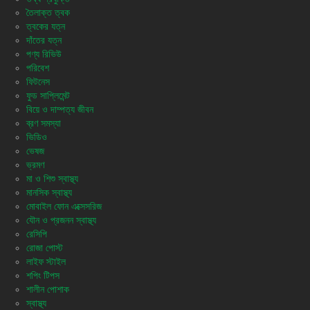
তৈলাক্ত ত্বক
ত্বকের যত্ন
দাঁতের যত্ন
পণ্য রিভিউ
পরিবেশ
ফিটনেস
ফুড সাপ্লিমেন্ট
বিয়ে ও দাম্পত্য জীবন
ব্রণ সমস্যা
ভিডিও
ভেষজ
ভ্রমণ
মা ও শিশু স্বাস্থ্য
মানসিক স্বাস্থ্য
মোবাইল ফোন এক্সেসরিজ
যৌন ও প্রজনন স্বাস্থ্য
রেসিপি
রোজা পোস্ট
লাইফ স্টাইল
শপিং টিপস
শালীন পোশাক
স্বাস্থ্য