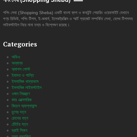
শপিং সেবা (Shopping Sheba)
শপিং সেবা (Shopping Sheba) একটি বাংলা ব্লগ ও কনটেন্ট শেয়ারিং ওয়েবসাইট যেখানে
পণ্য রিভিউ, শপিং টিপস, ই-কমার্স, ইলেকট্রনিক্স ও স্মার্ট গ্যাজেট সম্পর্কিত লেখা, হেলথ টিপসসহ
লাইফস্টাইল নিয়ে নানা তথ্য ও বিশ্লেষণ রয়েছে।
Categories
অডিও
অন্যান্য
অ্যাপল পোস্ট
ইবাদত ও শান্তি
ইসলামিক খাদ্যাভাস
ইসলামিক লাইফস্টাইল
ওজন নিয়ন্ত্রণ
কার এক্সেসরিজ
কিচেন অ্যাপ্লায়ান্স
চুলের যত্ন
চোখের যত্ন
ঠোঁটের যত্ন
ড্রাই স্কিন
তথ্য প্রযুক্তি