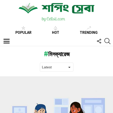
POPULAR
HOT
TRENDING
FOLL
S
US
Menu
মিসক্যারেজ
Latest
stories