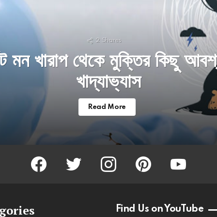
2
Shares
াট মন খারাপ থেকে মুক্তির কিছু আবশ
খাদ্যাভ্যাস
Read More
facebook
twitter
instagram
pinterest
youtube
gories
Find Us on YouTube