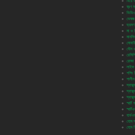
বিয়ে 
ব্রণ স
ভিডি
ভেষজ
ভ্রমণ
মা ও শি
মানসিক
মোবাই
যৌন ও 
রেসিপ
রোজা 
লাইফ 
শপিং 
শালীন
স্বাস্থ্
স্বাস্
স্বাস্
স্মার্ট
স্মার্টও
হার্ডওয
হোম অ্
হোম স