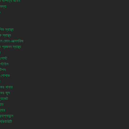
ও দাম্পত্য জীবন
মস্যা
ও
শু স্বাস্থ্য
 স্বাস্থ্য
ল ফোন এক্সেসরিজ
প্রজনন স্বাস্থ্য
ি
পোস্ট
স্টাইল
টিপস
 পোশাক
য
থ্যকর খাবার
থ্যকর জুস
 গ্যাজেট
য়াচ
়্যার
যাপ্লায়ান্স
িকিউরিটি