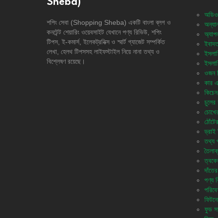
Sheba)
অডিও
শপিং সেবা (Shopping Sheba) একটি বাংলা ব্লগ ও
অন্যান
কনটেন্ট শেয়ারিং ওয়েবসাইট যেখানে পণ্য রিভিউ, শপিং
অ্যাপ
টিপস, ই-কমার্স, ইলেকট্রনিক্স ও স্মার্ট গ্যাজেট সম্পর্কিত
ইবাদত
লেখা, হেলথ টিপসসহ লাইফস্টাইল নিয়ে নানা তথ্য ও
ইসলাম
বিশ্লেষণ রয়েছে।
ইসলাম
ওজন নি
কার এ
কিচেন 
চুলের 
চোখের
ঠোঁটে
ড্রাই 
তথ্য প
তৈলাক
ত্বকে
দাঁতের
পণ্য 
পরিবে
ফিটনে
ফুড সা