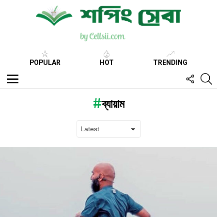
POPULAR
HOT
TRENDING
FOLL
S
US
Menu
ব্যায়াম
Latest
stories