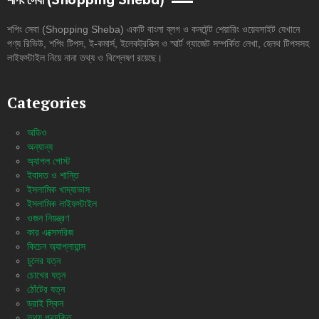
শপিং সেবা (Shopping Sheba)
শপিং সেবা (Shopping Sheba) একটি বাংলা ব্লগ ও কনটেন্ট শেয়ারিং ওয়েবসাইট যেখানে
পণ্য রিভিউ, শপিং টিপস, ই-কমার্স, ইলেকট্রনিক্স ও স্মার্ট গ্যাজেট সম্পর্কিত লেখা, হেলথ টিপসসহ
লাইফস্টাইল নিয়ে নানা তথ্য ও বিশ্লেষণ রয়েছে।
Categories
অডিও
অন্যান্য
অ্যাপল পোস্ট
ইবাদত ও শান্তি
ইসলামিক খাদ্যাভাস
ইসলামিক লাইফস্টাইল
ওজন নিয়ন্ত্রণ
কার এক্সেসরিজ
কিচেন অ্যাপ্লায়ান্স
চুলের যত্ন
চোখের যত্ন
ঠোঁটের যত্ন
ড্রাই স্কিন
তথ্য প্রযুক্তি