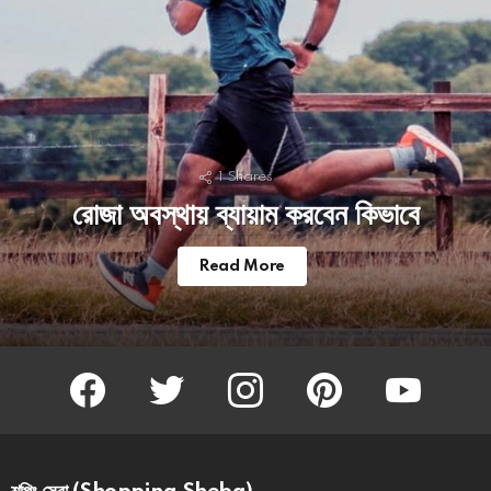
1
Shares
রোজা অবস্থায় ব্যায়াম করবেন কিভাবে
Read More
facebook
twitter
instagram
pinterest
youtube