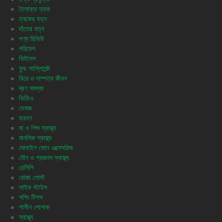
তৈলাক্ত ত্বক
ত্বকের যত্ন
দাঁতের যত্ন
পণ্য রিভিউ
পরিবেশ
ফিটনেস
ফুড সাপ্লিমেন্ট
বিয়ে ও দাম্পত্য জীবন
ব্রণ সমস্যা
ভিডিও
ভেষজ
ভ্রমণ
মা ও শিশু স্বাস্থ্য
মানসিক স্বাস্থ্য
মোবাইল ফোন এক্সেসরিজ
যৌন ও প্রজনন স্বাস্থ্য
রেসিপি
রোজা পোস্ট
লাইফ স্টাইল
শপিং টিপস
শালীন পোশাক
স্বাস্থ্য