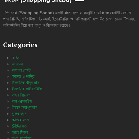
শপিং সেবা (Shopping Sheba)
শপিং সেবা (Shopping Sheba) একটি বাংলা ব্লগ ও কনটেন্ট শেয়ারিং ওয়েবসাইট যেখানে
পণ্য রিভিউ, শপিং টিপস, ই-কমার্স, ইলেকট্রনিক্স ও স্মার্ট গ্যাজেট সম্পর্কিত লেখা, হেলথ টিপসসহ
লাইফস্টাইল নিয়ে নানা তথ্য ও বিশ্লেষণ রয়েছে।
Categories
অডিও
অন্যান্য
অ্যাপল পোস্ট
ইবাদত ও শান্তি
ইসলামিক খাদ্যাভাস
ইসলামিক লাইফস্টাইল
ওজন নিয়ন্ত্রণ
কার এক্সেসরিজ
কিচেন অ্যাপ্লায়ান্স
চুলের যত্ন
চোখের যত্ন
ঠোঁটের যত্ন
ড্রাই স্কিন
তথ্য প্রযুক্তি