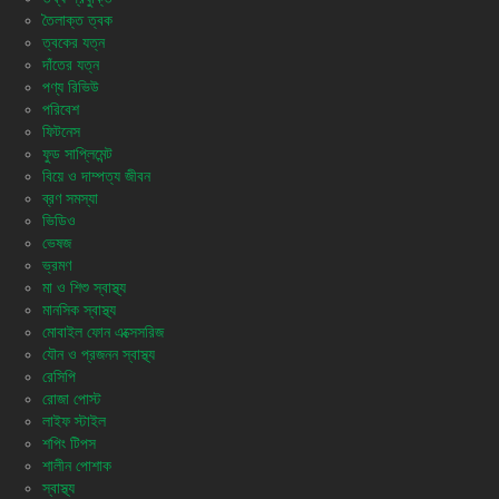
তৈলাক্ত ত্বক
ত্বকের যত্ন
দাঁতের যত্ন
পণ্য রিভিউ
পরিবেশ
ফিটনেস
ফুড সাপ্লিমেন্ট
বিয়ে ও দাম্পত্য জীবন
ব্রণ সমস্যা
ভিডিও
ভেষজ
ভ্রমণ
মা ও শিশু স্বাস্থ্য
মানসিক স্বাস্থ্য
মোবাইল ফোন এক্সেসরিজ
যৌন ও প্রজনন স্বাস্থ্য
রেসিপি
রোজা পোস্ট
লাইফ স্টাইল
শপিং টিপস
শালীন পোশাক
স্বাস্থ্য