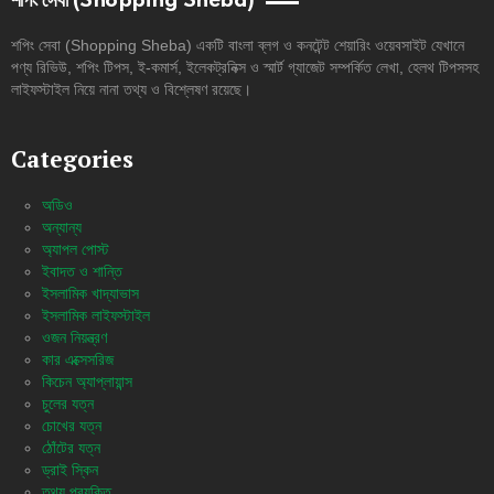
শপিং সেবা (Shopping Sheba)
শপিং সেবা (Shopping Sheba) একটি বাংলা ব্লগ ও কনটেন্ট শেয়ারিং ওয়েবসাইট যেখানে
পণ্য রিভিউ, শপিং টিপস, ই-কমার্স, ইলেকট্রনিক্স ও স্মার্ট গ্যাজেট সম্পর্কিত লেখা, হেলথ টিপসসহ
লাইফস্টাইল নিয়ে নানা তথ্য ও বিশ্লেষণ রয়েছে।
Categories
অডিও
অন্যান্য
অ্যাপল পোস্ট
ইবাদত ও শান্তি
ইসলামিক খাদ্যাভাস
ইসলামিক লাইফস্টাইল
ওজন নিয়ন্ত্রণ
কার এক্সেসরিজ
কিচেন অ্যাপ্লায়ান্স
চুলের যত্ন
চোখের যত্ন
ঠোঁটের যত্ন
ড্রাই স্কিন
তথ্য প্রযুক্তি