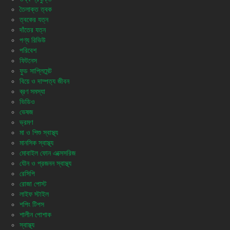
তৈলাক্ত ত্বক
ত্বকের যত্ন
দাঁতের যত্ন
পণ্য রিভিউ
পরিবেশ
ফিটনেস
ফুড সাপ্লিমেন্ট
বিয়ে ও দাম্পত্য জীবন
ব্রণ সমস্যা
ভিডিও
ভেষজ
ভ্রমণ
মা ও শিশু স্বাস্থ্য
মানসিক স্বাস্থ্য
মোবাইল ফোন এক্সেসরিজ
যৌন ও প্রজনন স্বাস্থ্য
রেসিপি
রোজা পোস্ট
লাইফ স্টাইল
শপিং টিপস
শালীন পোশাক
স্বাস্থ্য