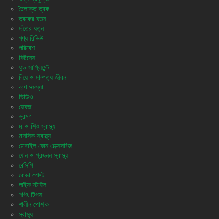
তৈলাক্ত ত্বক
ত্বকের যত্ন
দাঁতের যত্ন
পণ্য রিভিউ
পরিবেশ
ফিটনেস
ফুড সাপ্লিমেন্ট
বিয়ে ও দাম্পত্য জীবন
ব্রণ সমস্যা
ভিডিও
ভেষজ
ভ্রমণ
মা ও শিশু স্বাস্থ্য
মানসিক স্বাস্থ্য
মোবাইল ফোন এক্সেসরিজ
যৌন ও প্রজনন স্বাস্থ্য
রেসিপি
রোজা পোস্ট
লাইফ স্টাইল
শপিং টিপস
শালীন পোশাক
স্বাস্থ্য