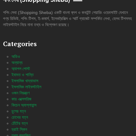
শপিং সেবা (Shopping Sheba)
শপিং সেবা (Shopping Sheba) একটি বাংলা ব্লগ ও কনটেন্ট শেয়ারিং ওয়েবসাইট যেখানে
পণ্য রিভিউ, শপিং টিপস, ই-কমার্স, ইলেকট্রনিক্স ও স্মার্ট গ্যাজেট সম্পর্কিত লেখা, হেলথ টিপসসহ
লাইফস্টাইল নিয়ে নানা তথ্য ও বিশ্লেষণ রয়েছে।
Categories
অডিও
অন্যান্য
অ্যাপল পোস্ট
ইবাদত ও শান্তি
ইসলামিক খাদ্যাভাস
ইসলামিক লাইফস্টাইল
ওজন নিয়ন্ত্রণ
কার এক্সেসরিজ
কিচেন অ্যাপ্লায়ান্স
চুলের যত্ন
চোখের যত্ন
ঠোঁটের যত্ন
ড্রাই স্কিন
তথ্য প্রযুক্তি