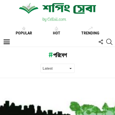
POPULAR
HOT
TRENDING
FOLL
S
US
Menu
পরিবেশ
Latest
stories