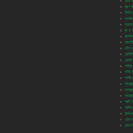
বিয়ে 
ব্রণ স
ভিডি
ভেষজ
ভ্রমণ
মা ও শি
মানসিক
মোবাই
যৌন ও 
রেসিপ
রোজা 
লাইফ 
শপিং 
শালীন
স্বাস্থ্
স্বাস্
স্বাস্
স্মার্ট
স্মার্টও
হার্ডওয
হোম অ্
হোম স