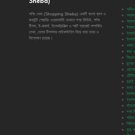
Sheba)
অডিও
শপিং সেবা (Shopping Sheba) একটি বাংলা ব্লগ ও
অন্যান
কনটেন্ট শেয়ারিং ওয়েবসাইট যেখানে পণ্য রিভিউ, শপিং
অ্যাপ
টিপস, ই-কমার্স, ইলেকট্রনিক্স ও স্মার্ট গ্যাজেট সম্পর্কিত
ইবাদত
লেখা, হেলথ টিপসসহ লাইফস্টাইল নিয়ে নানা তথ্য ও
ইসলাম
বিশ্লেষণ রয়েছে।
ইসলাম
ওজন নি
কার এ
কিচেন 
চুলের 
চোখের
ঠোঁটে
ড্রাই 
তথ্য প
তৈলাক
ত্বকে
দাঁতের
পণ্য 
পরিবে
ফিটনে
ফুড সা