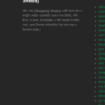
Sheba)
অডিও
শপিং সেবা (Shopping Sheba) একটি বাংলা ব্লগ ও
অন্যান
কনটেন্ট শেয়ারিং ওয়েবসাইট যেখানে পণ্য রিভিউ, শপিং
অ্যাপ
টিপস, ই-কমার্স, ইলেকট্রনিক্স ও স্মার্ট গ্যাজেট সম্পর্কিত
ইবাদত
লেখা, হেলথ টিপসসহ লাইফস্টাইল নিয়ে নানা তথ্য ও
ইসলাম
বিশ্লেষণ রয়েছে।
ইসলাম
ওজন নি
কার এ
কিচেন 
চুলের 
চোখের
ঠোঁটে
ড্রাই 
তথ্য প
তৈলাক
ত্বকে
দাঁতের
পণ্য 
পরিবে
ফিটনে
ফুড সা