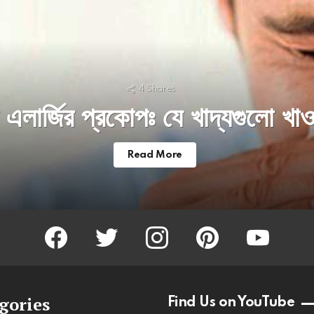
4
Shares
ে এলার্জির প্রকোপঃ যে খাদ্যগুলো খা
Read More
facebook
twitter
instagram
pinterest
youtube
gories
Find Us on YouTube