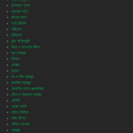
তৈলাক্ত ত্বক
ত্বকের যত্ন
দাঁতের যত্ন
পণ্য রিভিউ
পরিবেশ
ফিটনেস
ফুড সাপ্লিমেন্ট
বিয়ে ও দাম্পত্য জীবন
ব্রণ সমস্যা
ভিডিও
ভেষজ
ভ্রমণ
মা ও শিশু স্বাস্থ্য
মানসিক স্বাস্থ্য
মোবাইল ফোন এক্সেসরিজ
যৌন ও প্রজনন স্বাস্থ্য
রেসিপি
রোজা পোস্ট
লাইফ স্টাইল
শপিং টিপস
শালীন পোশাক
স্বাস্থ্য