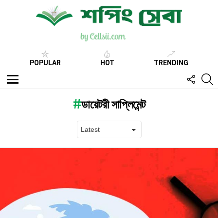
POPULAR
HOT
TRENDING
FOLL
S
US
Menu
ডায়েটরী সাপ্লিমেন্ট
Latest
stories