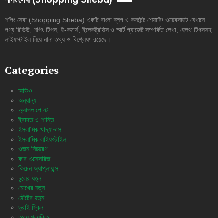
শপিং সেবা (Shopping Sheba)
শপিং সেবা (Shopping Sheba) একটি বাংলা ব্লগ ও কনটেন্ট শেয়ারিং ওয়েবসাইট যেখানে
পণ্য রিভিউ, শপিং টিপস, ই-কমার্স, ইলেকট্রনিক্স ও স্মার্ট গ্যাজেট সম্পর্কিত লেখা, হেলথ টিপসসহ
লাইফস্টাইল নিয়ে নানা তথ্য ও বিশ্লেষণ রয়েছে।
Categories
অডিও
অন্যান্য
অ্যাপল পোস্ট
ইবাদত ও শান্তি
ইসলামিক খাদ্যাভাস
ইসলামিক লাইফস্টাইল
ওজন নিয়ন্ত্রণ
কার এক্সেসরিজ
কিচেন অ্যাপ্লায়ান্স
চুলের যত্ন
চোখের যত্ন
ঠোঁটের যত্ন
ড্রাই স্কিন
তথ্য প্রযুক্তি