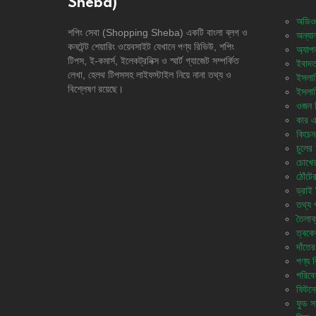
Sheba)
অডিও
শপিং সেবা (Shopping Sheba) একটি বাংলা ব্লগ ও
অন্যান
কনটেন্ট শেয়ারিং ওয়েবসাইট যেখানে পণ্য রিভিউ, শপিং
অ্যাপ
টিপস, ই-কমার্স, ইলেকট্রনিক্স ও স্মার্ট গ্যাজেট সম্পর্কিত
ইবাদত
লেখা, হেলথ টিপসসহ লাইফস্টাইল নিয়ে নানা তথ্য ও
ইসলাম
বিশ্লেষণ রয়েছে।
ইসলাম
ওজন নি
কার এ
কিচেন 
চুলের 
চোখের
ঠোঁটে
ড্রাই 
তথ্য প
তৈলাক
ত্বকে
দাঁতের
পণ্য 
পরিবে
ফিটনে
ফুড সা