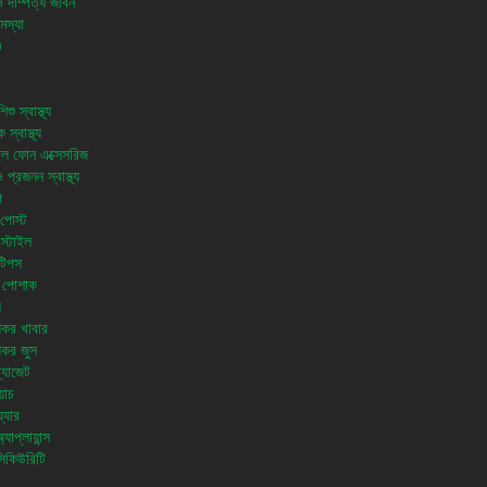
ও দাম্পত্য জীবন
মস্যা
ও
শু স্বাস্থ্য
 স্বাস্থ্য
ল ফোন এক্সেসরিজ
প্রজনন স্বাস্থ্য
ি
পোস্ট
স্টাইল
টিপস
 পোশাক
য
থ্যকর খাবার
থ্যকর জুস
 গ্যাজেট
য়াচ
়্যার
যাপ্লায়ান্স
িকিউরিটি