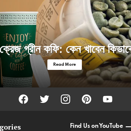
ক্রেজ গ্রীন কফি: কেন খাবেন কিভাব
Read More
facebook
twitter
instagram
pinterest
youtube
gories
Find Us on YouTube