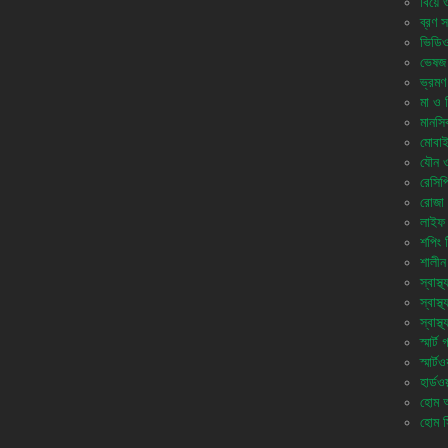
বিয়ে 
ব্রণ স
ভিডি
ভেষজ
ভ্রমণ
মা ও শি
মানসিক
মোবাই
যৌন ও 
রেসিপ
রোজা 
লাইফ 
শপিং 
শালীন
স্বাস্থ্
স্বাস্
স্বাস্
স্মার্ট
স্মার্টও
হার্ডওয
হোম অ্
হোম স