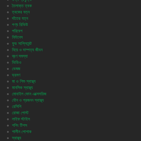
তৈলাক্ত ত্বক
ত্বকের যত্ন
দাঁতের যত্ন
পণ্য রিভিউ
পরিবেশ
ফিটনেস
ফুড সাপ্লিমেন্ট
বিয়ে ও দাম্পত্য জীবন
ব্রণ সমস্যা
ভিডিও
ভেষজ
ভ্রমণ
মা ও শিশু স্বাস্থ্য
মানসিক স্বাস্থ্য
মোবাইল ফোন এক্সেসরিজ
যৌন ও প্রজনন স্বাস্থ্য
রেসিপি
রোজা পোস্ট
লাইফ স্টাইল
শপিং টিপস
শালীন পোশাক
স্বাস্থ্য