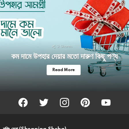
2
Shares
কম দামে উপহার দেয়ার মতো দারুণ কিছু পণ্য
Read More
facebook
twitter
instagram
pinterest
youtube