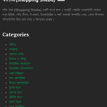
শপিং সেবা (Shopping Sheba)
শপিং সেবা (Shopping Sheba) একটি বাংলা ব্লগ ও কনটেন্ট শেয়ারিং ওয়েবসাইট যেখানে
পণ্য রিভিউ, শপিং টিপস, ই-কমার্স, ইলেকট্রনিক্স ও স্মার্ট গ্যাজেট সম্পর্কিত লেখা, হেলথ টিপসসহ
লাইফস্টাইল নিয়ে নানা তথ্য ও বিশ্লেষণ রয়েছে।
Categories
অডিও
অন্যান্য
অ্যাপল পোস্ট
ইবাদত ও শান্তি
ইসলামিক খাদ্যাভাস
ইসলামিক লাইফস্টাইল
ওজন নিয়ন্ত্রণ
কার এক্সেসরিজ
কিচেন অ্যাপ্লায়ান্স
চুলের যত্ন
চোখের যত্ন
ঠোঁটের যত্ন
ড্রাই স্কিন
তথ্য প্রযুক্তি