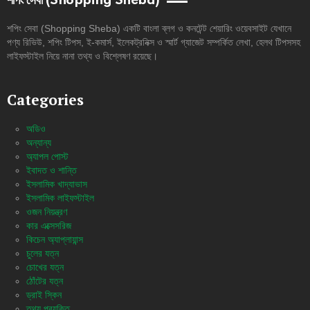
শপিং সেবা (Shopping Sheba)
শপিং সেবা (Shopping Sheba) একটি বাংলা ব্লগ ও কনটেন্ট শেয়ারিং ওয়েবসাইট যেখানে
পণ্য রিভিউ, শপিং টিপস, ই-কমার্স, ইলেকট্রনিক্স ও স্মার্ট গ্যাজেট সম্পর্কিত লেখা, হেলথ টিপসসহ
লাইফস্টাইল নিয়ে নানা তথ্য ও বিশ্লেষণ রয়েছে।
Categories
অডিও
অন্যান্য
অ্যাপল পোস্ট
ইবাদত ও শান্তি
ইসলামিক খাদ্যাভাস
ইসলামিক লাইফস্টাইল
ওজন নিয়ন্ত্রণ
কার এক্সেসরিজ
কিচেন অ্যাপ্লায়ান্স
চুলের যত্ন
চোখের যত্ন
ঠোঁটের যত্ন
ড্রাই স্কিন
তথ্য প্রযুক্তি