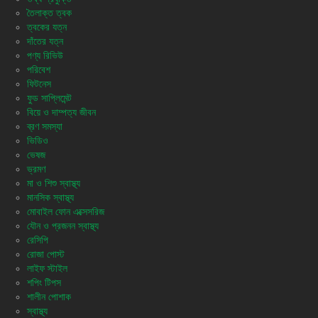
তৈলাক্ত ত্বক
ত্বকের যত্ন
দাঁতের যত্ন
পণ্য রিভিউ
পরিবেশ
ফিটনেস
ফুড সাপ্লিমেন্ট
বিয়ে ও দাম্পত্য জীবন
ব্রণ সমস্যা
ভিডিও
ভেষজ
ভ্রমণ
মা ও শিশু স্বাস্থ্য
মানসিক স্বাস্থ্য
মোবাইল ফোন এক্সেসরিজ
যৌন ও প্রজনন স্বাস্থ্য
রেসিপি
রোজা পোস্ট
লাইফ স্টাইল
শপিং টিপস
শালীন পোশাক
স্বাস্থ্য