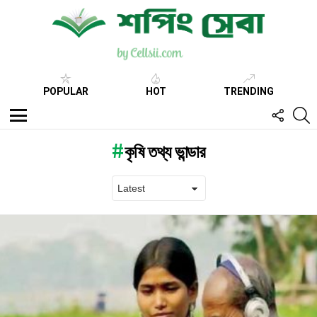
POPULAR
HOT
TRENDING
FOLL
S
US
Menu
কৃষি তথ্য ভান্ডার
Latest
stories