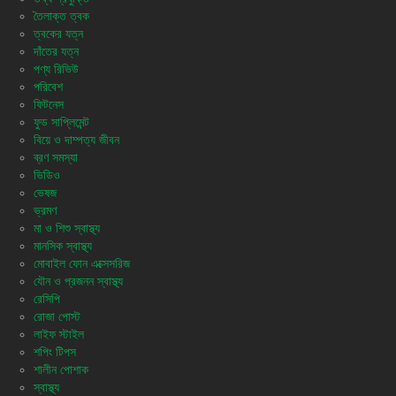
তৈলাক্ত ত্বক
ত্বকের যত্ন
দাঁতের যত্ন
পণ্য রিভিউ
পরিবেশ
ফিটনেস
ফুড সাপ্লিমেন্ট
বিয়ে ও দাম্পত্য জীবন
ব্রণ সমস্যা
ভিডিও
ভেষজ
ভ্রমণ
মা ও শিশু স্বাস্থ্য
মানসিক স্বাস্থ্য
মোবাইল ফোন এক্সেসরিজ
যৌন ও প্রজনন স্বাস্থ্য
রেসিপি
রোজা পোস্ট
লাইফ স্টাইল
শপিং টিপস
শালীন পোশাক
স্বাস্থ্য