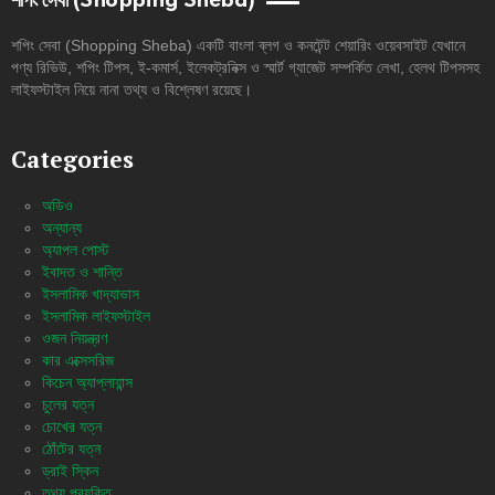
শপিং সেবা (Shopping Sheba)
শপিং সেবা (Shopping Sheba) একটি বাংলা ব্লগ ও কনটেন্ট শেয়ারিং ওয়েবসাইট যেখানে
পণ্য রিভিউ, শপিং টিপস, ই-কমার্স, ইলেকট্রনিক্স ও স্মার্ট গ্যাজেট সম্পর্কিত লেখা, হেলথ টিপসসহ
লাইফস্টাইল নিয়ে নানা তথ্য ও বিশ্লেষণ রয়েছে।
Categories
অডিও
অন্যান্য
অ্যাপল পোস্ট
ইবাদত ও শান্তি
ইসলামিক খাদ্যাভাস
ইসলামিক লাইফস্টাইল
ওজন নিয়ন্ত্রণ
কার এক্সেসরিজ
কিচেন অ্যাপ্লায়ান্স
চুলের যত্ন
চোখের যত্ন
ঠোঁটের যত্ন
ড্রাই স্কিন
তথ্য প্রযুক্তি