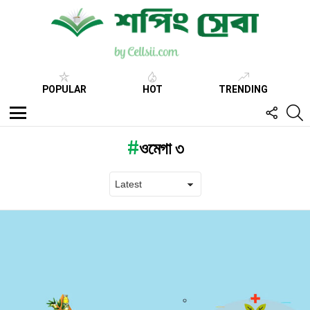
POPULAR
HOT
TRENDING
FOLL
S
US
Menu
ওমেগা ৩
Latest
stories