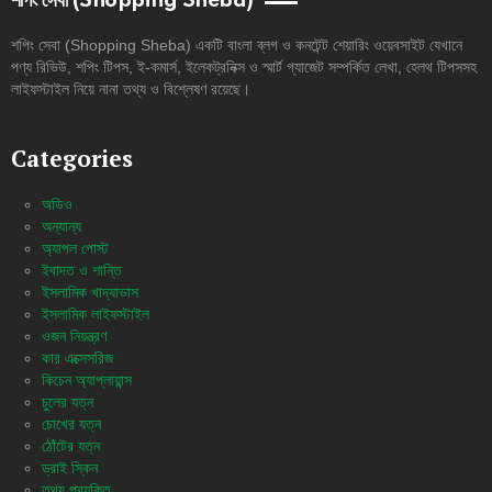
শপিং সেবা (Shopping Sheba)
শপিং সেবা (Shopping Sheba) একটি বাংলা ব্লগ ও কনটেন্ট শেয়ারিং ওয়েবসাইট যেখানে
পণ্য রিভিউ, শপিং টিপস, ই-কমার্স, ইলেকট্রনিক্স ও স্মার্ট গ্যাজেট সম্পর্কিত লেখা, হেলথ টিপসসহ
লাইফস্টাইল নিয়ে নানা তথ্য ও বিশ্লেষণ রয়েছে।
Categories
অডিও
অন্যান্য
অ্যাপল পোস্ট
ইবাদত ও শান্তি
ইসলামিক খাদ্যাভাস
ইসলামিক লাইফস্টাইল
ওজন নিয়ন্ত্রণ
কার এক্সেসরিজ
কিচেন অ্যাপ্লায়ান্স
চুলের যত্ন
চোখের যত্ন
ঠোঁটের যত্ন
ড্রাই স্কিন
তথ্য প্রযুক্তি