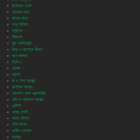
তৈলাক্ত ত্বক
ত্বকের যত্ন
দাঁতের যত্ন
পণ্য রিভিউ
পরিবেশ
ফিটনেস
ফুড সাপ্লিমেন্ট
বিয়ে ও দাম্পত্য জীবন
ব্রণ সমস্যা
ভিডিও
ভেষজ
ভ্রমণ
মা ও শিশু স্বাস্থ্য
মানসিক স্বাস্থ্য
মোবাইল ফোন এক্সেসরিজ
যৌন ও প্রজনন স্বাস্থ্য
রেসিপি
রোজা পোস্ট
লাইফ স্টাইল
শপিং টিপস
শালীন পোশাক
স্বাস্থ্য