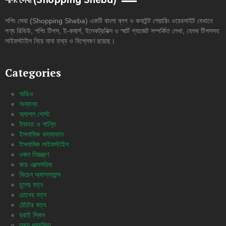
শপিং সেবা (Shopping Sheba)
শপিং সেবা (Shopping Sheba) একটি বাংলা ব্লগ ও কনটেন্ট শেয়ারিং ওয়েবসাইট যেখানে
পণ্য রিভিউ, শপিং টিপস, ই-কমার্স, ইলেকট্রনিক্স ও স্মার্ট গ্যাজেট সম্পর্কিত লেখা, হেলথ টিপসসহ
লাইফস্টাইল নিয়ে নানা তথ্য ও বিশ্লেষণ রয়েছে।
Categories
অডিও
অন্যান্য
অ্যাপল পোস্ট
ইবাদত ও শান্তি
ইসলামিক খাদ্যাভাস
ইসলামিক লাইফস্টাইল
ওজন নিয়ন্ত্রণ
কার এক্সেসরিজ
কিচেন অ্যাপ্লায়ান্স
চুলের যত্ন
চোখের যত্ন
ঠোঁটের যত্ন
ড্রাই স্কিন
তথ্য প্রযুক্তি