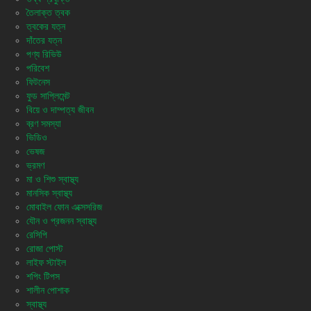
তৈলাক্ত ত্বক
ত্বকের যত্ন
দাঁতের যত্ন
পণ্য রিভিউ
পরিবেশ
ফিটনেস
ফুড সাপ্লিমেন্ট
বিয়ে ও দাম্পত্য জীবন
ব্রণ সমস্যা
ভিডিও
ভেষজ
ভ্রমণ
মা ও শিশু স্বাস্থ্য
মানসিক স্বাস্থ্য
মোবাইল ফোন এক্সেসরিজ
যৌন ও প্রজনন স্বাস্থ্য
রেসিপি
রোজা পোস্ট
লাইফ স্টাইল
শপিং টিপস
শালীন পোশাক
স্বাস্থ্য