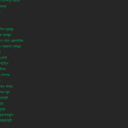
ও দাম্পত্য জীবন
মস্যা
ও
শু স্বাস্থ্য
 স্বাস্থ্য
ল ফোন এক্সেসরিজ
প্রজনন স্বাস্থ্য
ি
পোস্ট
স্টাইল
টিপস
 পোশাক
য
থ্যকর খাবার
থ্যকর জুস
 গ্যাজেট
য়াচ
়্যার
যাপ্লায়ান্স
িকিউরিটি