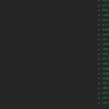
বিয়ে 
ব্রণ স
ভিডি
ভেষজ
ভ্রমণ
মা ও শি
মানসিক
মোবাই
যৌন ও 
রেসিপ
রোজা 
লাইফ 
শপিং 
শালীন
স্বাস্থ্
স্বাস্
স্বাস্
স্মার্ট
স্মার্টও
হার্ডওয
হোম অ্
হোম স