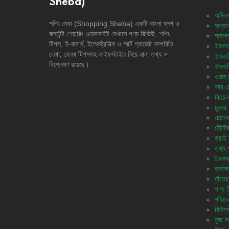
Sheba)
অডিও
শপিং সেবা (Shopping Sheba) একটি বাংলা ব্লগ ও
অন্যান
কনটেন্ট শেয়ারিং ওয়েবসাইট যেখানে পণ্য রিভিউ, শপিং
অ্যাপ
টিপস, ই-কমার্স, ইলেকট্রনিক্স ও স্মার্ট গ্যাজেট সম্পর্কিত
ইবাদত
লেখা, হেলথ টিপসসহ লাইফস্টাইল নিয়ে নানা তথ্য ও
ইসলাম
বিশ্লেষণ রয়েছে।
ইসলাম
ওজন নি
কার এ
কিচেন 
চুলের 
চোখের
ঠোঁটে
ড্রাই 
তথ্য প
তৈলাক
ত্বকে
দাঁতের
পণ্য 
পরিবে
ফিটনে
ফুড সা