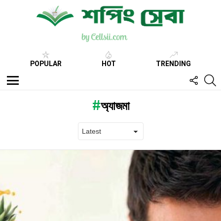
POPULAR
HOT
TRENDING
FOLL
S
US
Menu
অ্যাজমা
Latest
stories