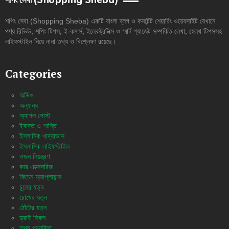
শপিং সেবা (Shopping Sheba)
শপিং সেবা (Shopping Sheba) একটি বাংলা ব্লগ ও কনটেন্ট শেয়ারিং ওয়েবসাইট যেখানে
পণ্য রিভিউ, শপিং টিপস, ই-কমার্স, ইলেকট্রনিক্স ও স্মার্ট গ্যাজেট সম্পর্কিত লেখা, হেলথ টিপসসহ
লাইফস্টাইল নিয়ে নানা তথ্য ও বিশ্লেষণ রয়েছে।
Categories
অডিও
অন্যান্য
অ্যাপল পোস্ট
ইবাদত ও শান্তি
ইসলামিক খাদ্যাভাস
ইসলামিক লাইফস্টাইল
ওজন নিয়ন্ত্রণ
কার এক্সেসরিজ
কিচেন অ্যাপ্লায়ান্স
চুলের যত্ন
চোখের যত্ন
ঠোঁটের যত্ন
ড্রাই স্কিন
তথ্য প্রযুক্তি