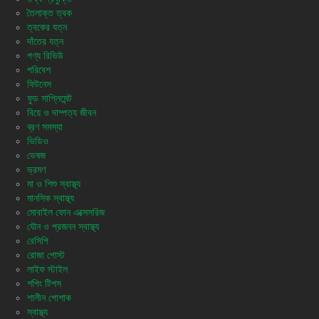
তৈলাক্ত ত্বক
ত্বকের যত্ন
দাঁতের যত্ন
পণ্য রিভিউ
পরিবেশ
ফিটনেস
ফুড সাপ্লিমেন্ট
বিয়ে ও দাম্পত্য জীবন
ব্রণ সমস্যা
ভিডিও
ভেষজ
ভ্রমণ
মা ও শিশু স্বাস্থ্য
মানসিক স্বাস্থ্য
মোবাইল ফোন এক্সেসরিজ
যৌন ও প্রজনন স্বাস্থ্য
রেসিপি
রোজা পোস্ট
লাইফ স্টাইল
শপিং টিপস
শালীন পোশাক
স্বাস্থ্য