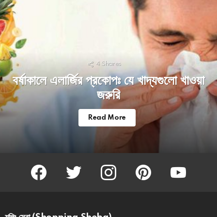
4
Shares
বর্ষাকালে এলার্জির প্রকোপঃ যে খাদ্যগুলো খাওয়া
জরুরি
Read More
facebook
twitter
instagram
pinterest
youtube