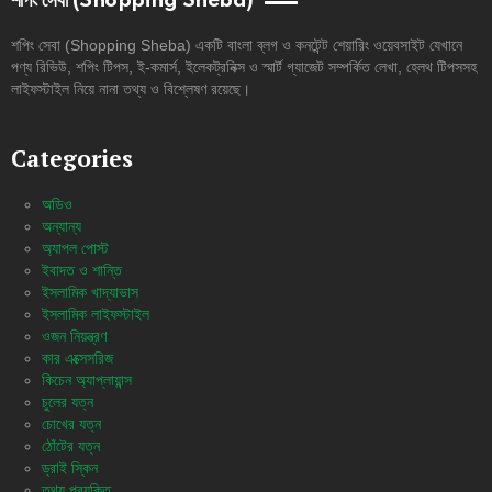
শপিং সেবা (Shopping Sheba)
শপিং সেবা (Shopping Sheba) একটি বাংলা ব্লগ ও কনটেন্ট শেয়ারিং ওয়েবসাইট যেখানে
পণ্য রিভিউ, শপিং টিপস, ই-কমার্স, ইলেকট্রনিক্স ও স্মার্ট গ্যাজেট সম্পর্কিত লেখা, হেলথ টিপসসহ
লাইফস্টাইল নিয়ে নানা তথ্য ও বিশ্লেষণ রয়েছে।
Categories
অডিও
অন্যান্য
অ্যাপল পোস্ট
ইবাদত ও শান্তি
ইসলামিক খাদ্যাভাস
ইসলামিক লাইফস্টাইল
ওজন নিয়ন্ত্রণ
কার এক্সেসরিজ
কিচেন অ্যাপ্লায়ান্স
চুলের যত্ন
চোখের যত্ন
ঠোঁটের যত্ন
ড্রাই স্কিন
তথ্য প্রযুক্তি