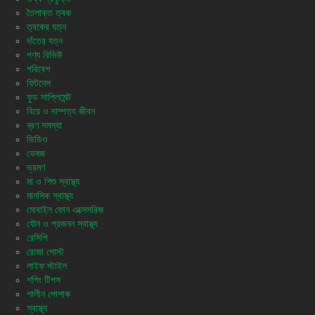
তৈলাক্ত ত্বক
ত্বকের যত্ন
দাঁতের যত্ন
পণ্য রিভিউ
পরিবেশ
ফিটনেস
ফুড সাপ্লিমেন্ট
বিয়ে ও দাম্পত্য জীবন
ব্রণ সমস্যা
ভিডিও
ভেষজ
ভ্রমণ
মা ও শিশু স্বাস্থ্য
মানসিক স্বাস্থ্য
মোবাইল ফোন এক্সেসরিজ
যৌন ও প্রজনন স্বাস্থ্য
রেসিপি
রোজা পোস্ট
লাইফ স্টাইল
শপিং টিপস
শালীন পোশাক
স্বাস্থ্য