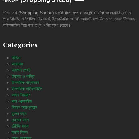
শপিং সেবা (Shopping Sheba)
শপিং সেবা (Shopping Sheba) একটি বাংলা ব্লগ ও কনটেন্ট শেয়ারিং ওয়েবসাইট যেখানে
পণ্য রিভিউ, শপিং টিপস, ই-কমার্স, ইলেকট্রনিক্স ও স্মার্ট গ্যাজেট সম্পর্কিত লেখা, হেলথ টিপসসহ
লাইফস্টাইল নিয়ে নানা তথ্য ও বিশ্লেষণ রয়েছে।
Categories
অডিও
অন্যান্য
অ্যাপল পোস্ট
ইবাদত ও শান্তি
ইসলামিক খাদ্যাভাস
ইসলামিক লাইফস্টাইল
ওজন নিয়ন্ত্রণ
কার এক্সেসরিজ
কিচেন অ্যাপ্লায়ান্স
চুলের যত্ন
চোখের যত্ন
ঠোঁটের যত্ন
ড্রাই স্কিন
তথ্য প্রযুক্তি