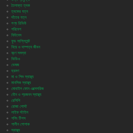
তৈলাক্ত ত্বক
ত্বকের যত্ন
দাঁতের যত্ন
পণ্য রিভিউ
পরিবেশ
ফিটনেস
ফুড সাপ্লিমেন্ট
বিয়ে ও দাম্পত্য জীবন
ব্রণ সমস্যা
ভিডিও
ভেষজ
ভ্রমণ
মা ও শিশু স্বাস্থ্য
মানসিক স্বাস্থ্য
মোবাইল ফোন এক্সেসরিজ
যৌন ও প্রজনন স্বাস্থ্য
রেসিপি
রোজা পোস্ট
লাইফ স্টাইল
শপিং টিপস
শালীন পোশাক
স্বাস্থ্য