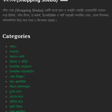
শপিং সেবা (Shopping Sheba)
শপিং সেবা (Shopping Sheba) একটি বাংলা ব্লগ ও কনটেন্ট শেয়ারিং ওয়েবসাইট যেখানে
পণ্য রিভিউ, শপিং টিপস, ই-কমার্স, ইলেকট্রনিক্স ও স্মার্ট গ্যাজেট সম্পর্কিত লেখা, হেলথ টিপসসহ
লাইফস্টাইল নিয়ে নানা তথ্য ও বিশ্লেষণ রয়েছে।
Categories
অডিও
অন্যান্য
অ্যাপল পোস্ট
ইবাদত ও শান্তি
ইসলামিক খাদ্যাভাস
ইসলামিক লাইফস্টাইল
ওজন নিয়ন্ত্রণ
কার এক্সেসরিজ
কিচেন অ্যাপ্লায়ান্স
চুলের যত্ন
চোখের যত্ন
ঠোঁটের যত্ন
ড্রাই স্কিন
তথ্য প্রযুক্তি