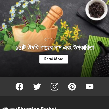
2
Shares
১৫টি ঔষধি গাছের নাম এবং উপকারিতা
Read More
facebook
twitter
instagram
pinterest
youtube