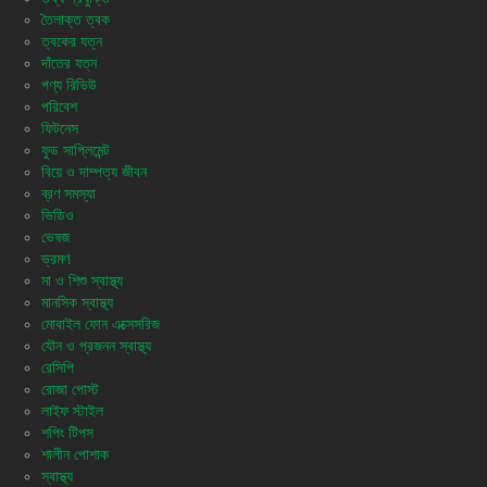
তৈলাক্ত ত্বক
ত্বকের যত্ন
দাঁতের যত্ন
পণ্য রিভিউ
পরিবেশ
ফিটনেস
ফুড সাপ্লিমেন্ট
বিয়ে ও দাম্পত্য জীবন
ব্রণ সমস্যা
ভিডিও
ভেষজ
ভ্রমণ
মা ও শিশু স্বাস্থ্য
মানসিক স্বাস্থ্য
মোবাইল ফোন এক্সেসরিজ
যৌন ও প্রজনন স্বাস্থ্য
রেসিপি
রোজা পোস্ট
লাইফ স্টাইল
শপিং টিপস
শালীন পোশাক
স্বাস্থ্য