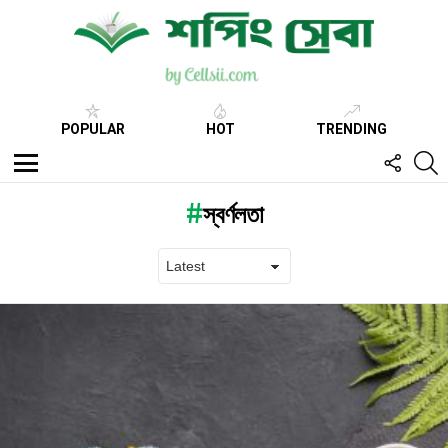
POPULAR
HOT
TRENDING
FOLL
S
US
Menu
স্বর্ণলতা
Latest
stories