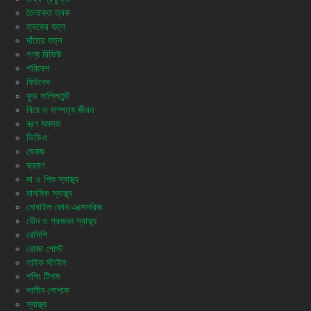
তৈলাক্ত ত্বক
ত্বকের যত্ন
দাঁতের যত্ন
পণ্য রিভিউ
পরিবেশ
ফিটনেস
ফুড সাপ্লিমেন্ট
বিয়ে ও দাম্পত্য জীবন
ব্রণ সমস্যা
ভিডিও
ভেষজ
ভ্রমণ
মা ও শিশু স্বাস্থ্য
মানসিক স্বাস্থ্য
মোবাইল ফোন এক্সেসরিজ
যৌন ও প্রজনন স্বাস্থ্য
রেসিপি
রোজা পোস্ট
লাইফ স্টাইল
শপিং টিপস
শালীন পোশাক
স্বাস্থ্য