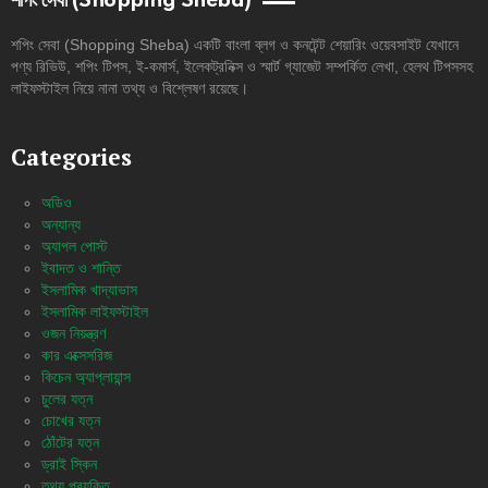
শপিং সেবা (Shopping Sheba)
শপিং সেবা (Shopping Sheba) একটি বাংলা ব্লগ ও কনটেন্ট শেয়ারিং ওয়েবসাইট যেখানে
পণ্য রিভিউ, শপিং টিপস, ই-কমার্স, ইলেকট্রনিক্স ও স্মার্ট গ্যাজেট সম্পর্কিত লেখা, হেলথ টিপসসহ
লাইফস্টাইল নিয়ে নানা তথ্য ও বিশ্লেষণ রয়েছে।
Categories
অডিও
অন্যান্য
অ্যাপল পোস্ট
ইবাদত ও শান্তি
ইসলামিক খাদ্যাভাস
ইসলামিক লাইফস্টাইল
ওজন নিয়ন্ত্রণ
কার এক্সেসরিজ
কিচেন অ্যাপ্লায়ান্স
চুলের যত্ন
চোখের যত্ন
ঠোঁটের যত্ন
ড্রাই স্কিন
তথ্য প্রযুক্তি